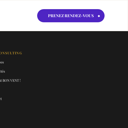
PRENEZ RENDEZ-VOUS
ONSULTING
pos
ités
t BON VENT !
t