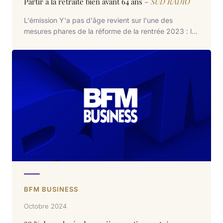
Partir à la retraite bien avant 64 ans –
SUD RADIO
L'émission Y'a pas d'âge revient sur l'une des
mesures phares de la réforme de la rentrée 2023 : la
revalorisation très relative du minimum retraite.
Nathalie BADAIRE apporte son regard expert sur le
sujet entre 0min57 et 5min48.
BFM BUSINESS
Octobre 2024