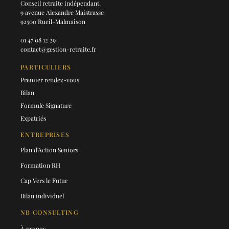
Conseil retraite indépendant.
9 avenue Alexandre Maistrasse
92500 Rueil-Malmaison
01 47 08 12 29
contact@gestion-retraite.fr
PARTICULIERS
Premier rendez-vous
Bilan
Formule Signature
Expatriés
ENTREPRISES
Plan d'Action Seniors
Formation RH
Cap Vers le Futur
Bilan individuel
NB CONSULTING
À propos