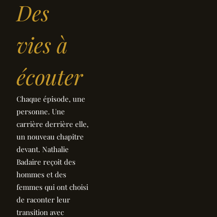
Des
France de la filiale
Signature de Vinci,
Patrick Recroix est
vies à
un retraité actif...
écouter
Chaque épisode, une
Échange avec
Jean-Loup
personne. Une
Chiflet
carrière derrière elle,
À 82 ans, Jean-
un nouveau chapitre
Loup Chiflet dit
n’avoir jamais
devant. Nathalie
autant travaillé.
Badaire reçoit des
Après une carrière
hommes et des
dans le...
femmes qui ont choisi
de raconter leur
transition avec