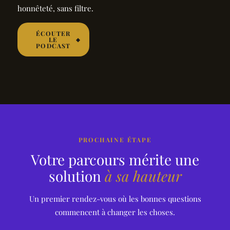
Échange avec
honnêteté, sans filtre.
Éric Petremann
Pour le deuxième
ÉCOUTER
épisode de BON
LE
PODCAST
VENT, NB
Consulting a le
plaisir de donner
la...
PROCHAINE ÉTAPE
Votre parcours mérite une
solution
à sa hauteur
Un premier rendez-vous où les bonnes questions
commencent à changer les choses.