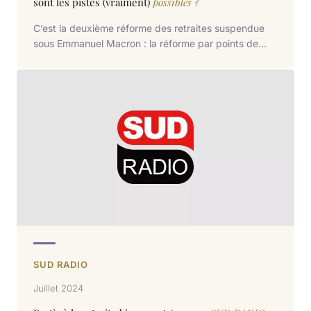
sont les pistes (vraiment)
possibles ?
C’est la deuxième réforme des retraites suspendue
sous Emmanuel Macron : la réforme par points de
2019, et la réforme Borne, aujourd’hui. Cet épisode
du Grand angle éco est consacré au PLFSS et à cette
suspension avec plusieurs questions : maintenant,
que peut-on faire? Quelles sont les pistes possibles ?
Que risque-t-on si on ne fait rien? Pour ouvrir le
débat, Martial You reçoit Frédéric Souillot, secrétaire
général de Force Ouvrière ; Nathalie Badaire,
fondatrice de NB Consulting et Emmanuel Grimaud,
PDG de Maximis Retraites.
SUD RADIO
Juillet 2024