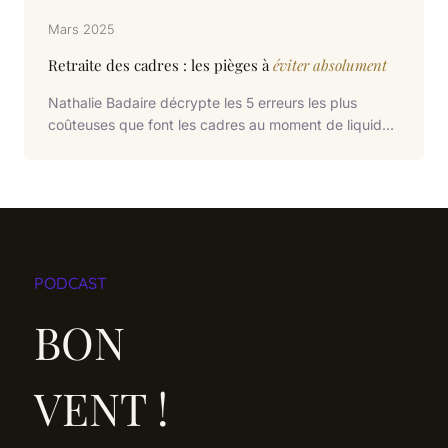
Mars 2025
Retraite des cadres : les pièges à
éviter absolument
Nathalie Badaire décrypte les 5 erreurs les plus
coûteuses que font les cadres au moment de liquider
leurs droits.
PODCAST
BON
VENT !
Échange avec
Patrick Recroix
Ancien DGA