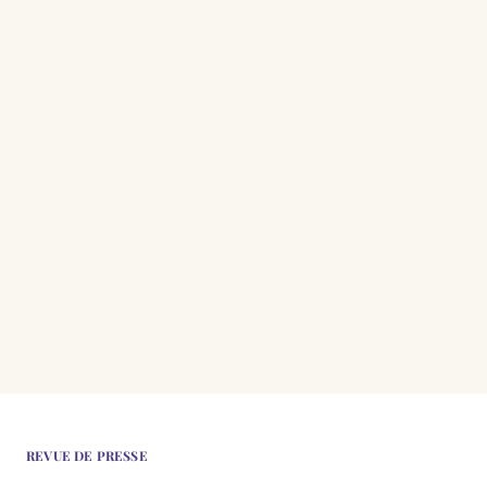
NOS ACTUS
9 avril 2025
Chômage des seniors de plus de 55 ans
Entrée en vigueur le 1er avril 2025, la nouvelle convention...
LIRE →
REVUE DE PRESSE