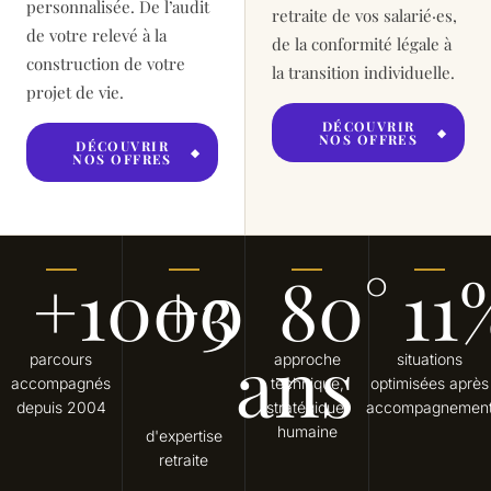
personnalisée. De l’audit
retraite de vos salarié·es,
de votre relevé à la
de la conformité légale à
construction de votre
la transition individuelle.
projet de vie.
DÉCOUVRIR
NOS OFFRES
DÉCOUVRIR
NOS OFFRES
+
1000
+
3
80
°
11
ans
parcours
approche
situations
accompagnés
technique,
optimisées après
depuis 2004
stratégique,
accompagnemen
humaine
d'expertise
retraite