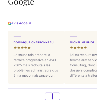
Google
AVIS GOOGLE
DOMINIQUE CHARBONNEAU
MICHEL HENRIOT
★★★★★
★★★★★
Je souhaitais prendre la
j'ai eu recours avec m
retraite progressive en Avril
femme aux services d
2025 mais redoutais les
Consulting, donc deux
problèmes administratifs dus
dossiers complètemen
à ma méconnaissance du
différents a traiter. No
processus de demande de
avons été pleinement
retraite et de la spécificité de
satisfait de leurs
la retraite progressive.
compétences et de leu
Courant 2024, j'ai fait appel
←
→
professionnalisme. Je l
à NB Consulting qui m'a
remercie sincèrement 