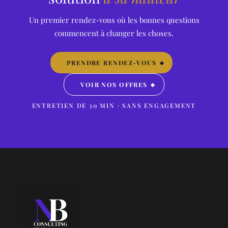
reçoit Frédéric Souillot, secrétaire
général de Force Ouvrière ;
Un premier rendez-vous où les bonnes questions
Nathalie Badaire, fondatrice de
commencent à changer les choses.
NB Consulting et Emmanuel
Grimaud, PDG de Maximis
Retraites.
PRENDRE RENDEZ-VOUS
VOIR NOS OFFRES
ENTRETIEN DE 30 MIN · SANS ENGAGEMENT