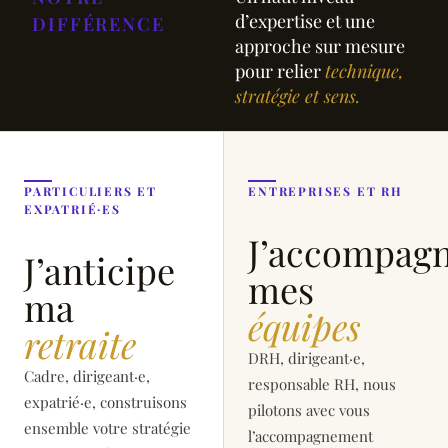
d’expertise et une
DIFFÉRENCE
approche sur mesure
pour relier
technique,
stratégie et sens.
PARTICULIERS ET
ENTREPRISES ET RH
EXPATRIÉ·ES
J’accompag
J’anticipe
mes
ma
équipes
retraite
DRH, dirigeant·e,
Cadre, dirigeant·e,
responsable RH, nous
expatrié·e, construisons
pilotons avec vous
ensemble votre stratégie
l’accompagnement